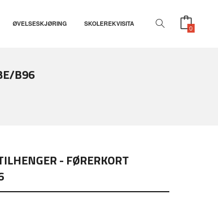
ØVELSESKJØRING
SKOLEREKVISITA
0
BE/B96
TILHENGER - FØRERKORT
6