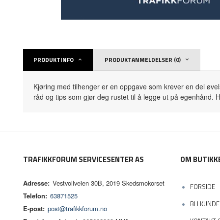
PRODUKTINFO
PRODUKTANMELDELSER (0)
Kjøring med tilhenger er en oppgave som krever en del øvelse, 
råd og tips som gjør deg rustet til å legge ut på egenhånd. H
TRAFIKKFORUM SERVICESENTER AS
OM BUTIKK
Adresse:
Vestvollveien 30B, 2019 Skedsmokorset
FORSIDE
Telefon:
63871525
BLI KUNDE
E-post:
post@trafikkforum.no