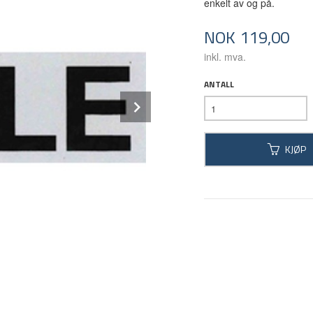
enkelt av og på.
Pris
NOK
119,00
inkl. mva.
ANTALL
Next
KJØP